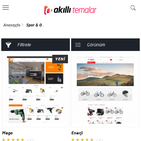
Anasayfa
Spor & Outdoor
Filtrele
Görünüm
YENİ
Mega
Enerji
(3)
(3)